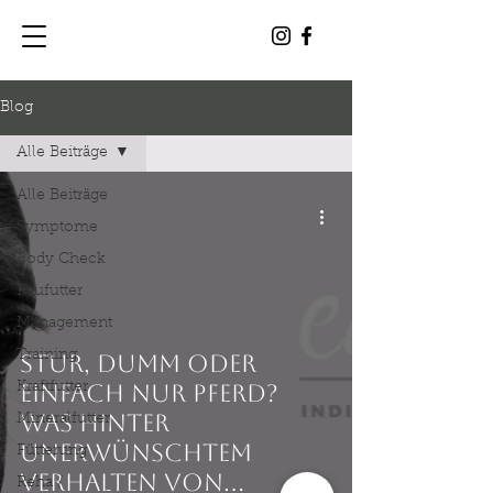
Blog
Alle Beiträge
Alle Beiträge
Symptome
Body Check
Raufutter
Management
Training
Stur, dumm oder
Kraftfutter
einfach nur Pferd?
Was hinter
Mineralfutter
unerwünschtem
Fütterung
Verhalten von
Reha /