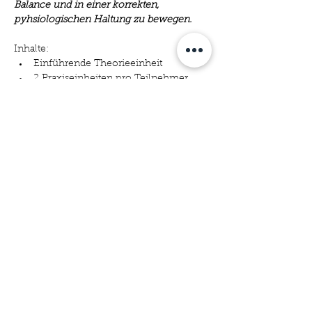
Balance und in einer korrekten, 
pyhsiologischen Haltung zu bewegen.
Inhalte:
Einführende Theorieeinheit
2 Praxiseinheiten pro Teilnehmer 
inkl. Handout 
Es sind aktive Plätze (mit eigenem Pferd) 
sowie passive Teilnahme möglich. 
Gastboxen in begrenzter Anzahl 
vorhanden. Bitte beachte unsere 
Bestimmungen für Gastpferde.
©2025
EquiMove Horsetraining
Kontakt
AGB
Datenschutz