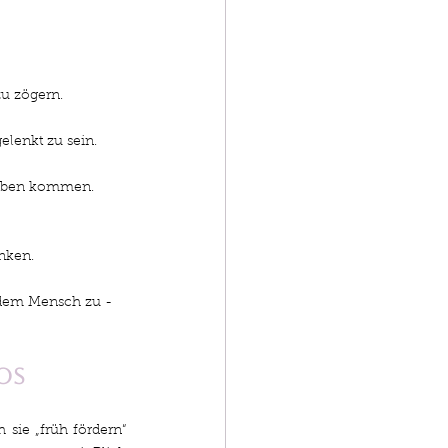
zu zögern.
gelenkt zu sein.
fgaben kommen.
inken.
h dem Mensch zu - 
os
sie „früh fördern“ 