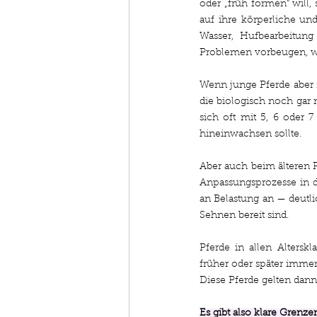
oder „früh formen“ will, 
auf ihre körperliche un
Wasser, Hufbearbeitung
Problemen vorbeugen, wei
Wenn junge Pferde aber zu
die biologisch noch gar n
sich oft mit 5, 6 oder 7
hineinwachsen sollte. 
Aber auch beim älteren P
Anpassungsprozesse in d
an Belastung an — deutlic
Sehnen bereit sind. 
Pferde in allen Altersk
früher oder später immer 
Diese Pferde gelten dann
Es gibt also klare Grenze