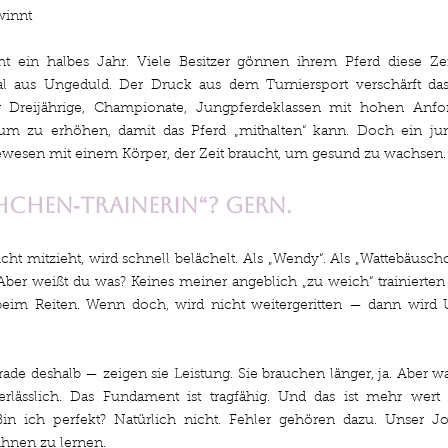
winnt
t ein halbes Jahr. Viele Besitzer gönnen ihrem Pferd diese Zei
 aus Ungeduld. Der Druck aus dem Turniersport verschärft das
r Dreijährige, Championate, Jungpferdeklassen mit hohen Anfor
sum zu erhöhen, damit das Pferd „mithalten“ kann. Doch ein jung
ebewesen mit einem Körper, der Zeit braucht, um gesund zu wachsen.
chen‑Trainerin“? Gern.
ht mitzieht, wird schnell belächelt. Als „Wendy“. Als „Wattebäuschch
Aber weißt du was? Keines meiner angeblich „zu weich“ trainierten Pf
im Reiten. Wenn doch, wird nicht weitergeritten — dann wird 
e deshalb — zeigen sie Leistung. Sie brauchen länger, ja. Aber was 
 verlässlich. Das Fundament ist tragfähig. Und das ist mehr wert a
Bin ich perfekt? Natürlich nicht. Fehler gehören dazu. Unser Job
ihnen zu lernen.