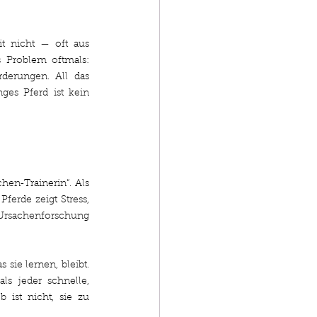
t nicht — oft aus 
 Problem oftmals: 
derungen. All das 
es Pferd ist kein 
en‑Trainerin“. Als 
erde zeigt Stress, 
Ursachenforschung 
sie lernen, bleibt. 
ls jeder schnelle, 
 ist nicht, sie zu 