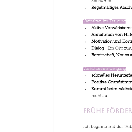
Schäumen
Regelmäßiges Absc
Verhalten im Training
Aktive Vorwärtsberei
Annehmen von Hilf
Motivation und Konze
Dialog
   Ein Ohr zur
Bereitschaft, Neues 
Verhalten im Umgang
schnelles Herunterf
Positive Grundstim
Kommt beim nächste
nicht ab.
Frühe Förder
Ich beginne mit der "Arb