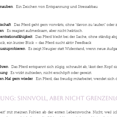
hnauben
   Ein Zeichen von Entspannung und Stressabbau
tschaft
   Das Pferd geht gern vorwärts, ohne "davon zu laufen" oder 
en
   Es reagiert aufmerksam, aber nicht hektisch.
ntrationsfähigkeit
   Das Pferd bleibt bei der Sache, ohne ständig ab
ück, ein kurzer Blick – das Pferd sucht aktiv Feedback
auszuprobieren
   Es zeigt Neugier statt Widerstand, wenn neue Au
ahren
   Das Pferd entspannt sich zügig, schnaubt ab, lässt den Kopf s
mung
   Es wirkt zufrieden, nicht erschöpft oder gereizt.
n Mal gern wieder
   Ein Pferd, das freudig mitarbeitet, wendet sic
ung: sinnvoll, aber nicht grenzenl
eit" mit meinen Fohlen ab der ersten Lebenswoche. Nicht, weil ich 