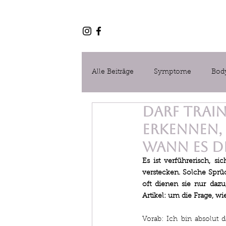
Alle Beiträge
Symptome
Bod
Darf Trai
Fütterung
Reha / Trainingsth
Erkennen,
wann es d
Es ist verführerisch, s
verstecken. Solche Sprüc
oft dienen sie nur daz
Artikel: um die Frage, w
Vorab: Ich bin absolut d