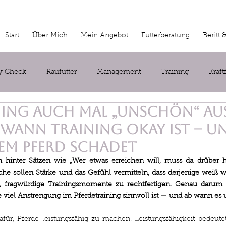
Start
Über Mich
Mein Angebot
Futterberatung
Beritt 
y Check
Raufutter
Management
Training
Kraft
ning auch mal „unschön“ au
erapie
Wellness fürs Pferd
Pferdeverhalten
 wann Training okay ist – u
em Pferd schadet
ich hinter Sätzen wie „Wer etwas erreichen will, muss da drüber 
he sollen Stärke und das Gefühl vermitteln, dass derjenige weiß wa
u, fragwürdige Trainingsmomente zu rechtfertigen. Genau darum 
ie viel Anstrengung im Pferdetraining sinnvoll ist — und ab wann es 
afür, Pferde leistungsfähig zu machen. Leistungsfähigkeit bedeutet 