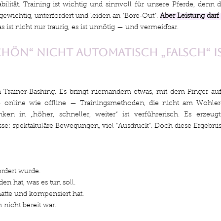
lität. Training ist wichtig und sinnvoll für unsere Pferde, denn die
gewichtig, unterfordert und leiden an "Bore‑Out". 
Aber Leistung darf
s ist nicht nur traurig, es ist unnötig — und vermeidbar.
ön“ nicht automatisch „falsch“ i
 Trainer‑Bashing. Es bringt niemandem etwas, mit dem Finger auf 
— online wie offline — Trainingsmethoden, die nicht am Wohler
nken in „höher, schneller, weiter“ ist verführerisch. Es erzeugt
e: spektakuläre Bewegungen, viel "Ausdruck". Doch diese Ergebnisse
ordert wurde.
den hat, was es tun soll.
atte und kompensiert hat.
 nicht bereit war.