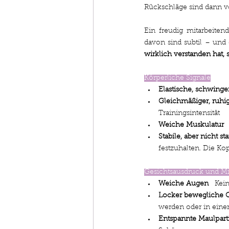
Rückschläge sind dann v
Ein freudig mitarbeiten
wirklich verstanden hat,
Körperliche Signale
Elastische, schwin
Gleichmäßiger, ruhi
Trainingsintensität
Weiche Muskulatur
 
Stabile, aber nicht st
festzuhalten. Die Ko
Gesichtsausdruck und M
Weiche Augen
   Ke
Locker bewegliche 
werden oder in einer
Entspannte Maulpart