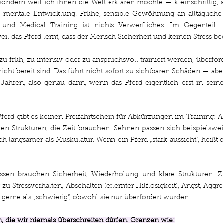
sondern weil ich ihnen die Welt erklären möchte — kleinschrittig, a
d mentale Entwicklung. Frühe, sensible Gewöhnung an alltägliche 
 und Medical Training ist nichts Verwerfliches. Im Gegenteil: 
l das Pferd lernt, dass der Mensch Sicherheit und keinen Stress be
 früh, zu intensiv oder zu anspruchsvoll trainiert werden, überford
icht bereit sind. Das führt nicht sofort zu sichtbaren Schäden — abe
 Jahren, also genau dann, wenn das Pferd eigentlich erst in seine 
ferd gibt es keinen Freifahrtschein für Abkürzungen im Training: A
en Strukturen, die Zeit brauchen: Sehnen passen sich beispielswe
h langsamer als Muskulatur. Wenn ein Pferd „stark aussieht“, heißt da
lassen brauchen Sicherheit, Wiederholung und klare Strukturen. Z
zu Stressverhalten, Abschalten (erlernter Hilflosigkeit), Angst, Aggr
 gerne als „schwierig“, obwohl sie nur überfordert wurden.
n, die wir niemals überschreiten dürfen. Grenzen wie: