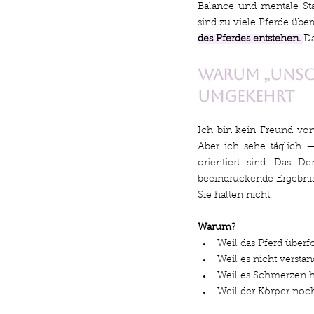
Balance und mentale Stabi
sind zu viele Pferde über
des Pferdes entstehen.
Da
Warum „unsch
umgekehrt
Ich bin kein Freund von
Aber ich sehe täglich 
orientiert sind. Das De
beeindruckende Ergebniss
Sie halten nicht.
Warum?
Weil das Pferd überf
Weil es nicht verstan
Weil es Schmerzen h
Weil der Körper noch