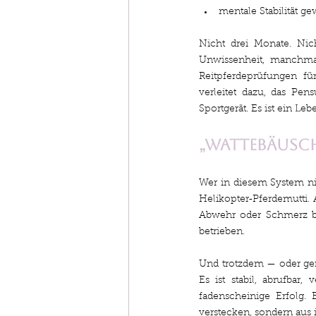
mentale Stabilität ge
Nicht drei Monate. Nich
Unwissenheit, manchmal
Reitpferdeprüfungen fü
verleitet dazu, das Pen
Sportgerät. Es ist ein L
„Wattebäusch
Wer in diesem System nic
Helikopter‑Pferdemutti. 
Abwehr oder Schmerz be
betrieben.
Und trotzdem — oder gerad
Es ist stabil, abrufbar,
fadenscheinige Erfolg. 
verstecken, sondern aus 