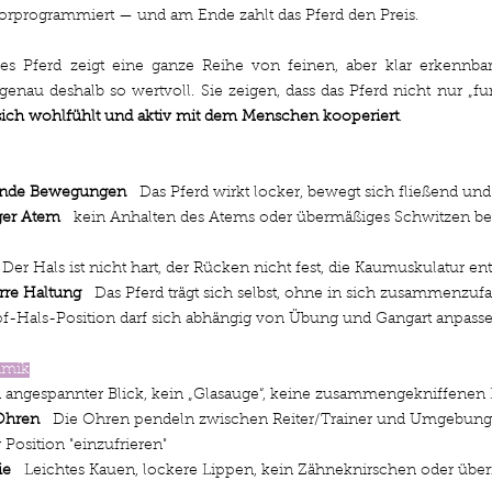
orprogrammiert — und am Ende zahlt das Pferd den Preis. 
des Pferd zeigt eine ganze Reihe von feinen, aber klar erkennbar
 sich wohlfühlt und aktiv mit dem Menschen kooperiert
.
gende Bewegungen
   Das Pferd wirkt locker, bewegt sich fließend un
ger Atem
   kein Anhalten des Atems oder übermäßiges Schwitzen bei
  Der Hals ist nicht hart, der Rücken nicht fest, die Kaumuskulatur en
arre Haltung
   Das Pferd trägt sich selbst, ohne in sich zusammenzufa
pf-Hals-Position darf sich abhängig von Übung und Gangart anpasse
imik
in angespannter Blick, kein „Glasauge“, keine zusammengekniffenen 
Ohren
   Die Ohren pendeln zwischen Reiter/Trainer und Umgebung,
 Position "einzufrieren"
ie
   Leichtes Kauen, lockere Lippen, kein Zähneknirschen oder übe