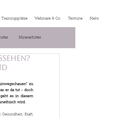
& Trainingsplätze
Webinare & Co.
Termine
Mehr
futter
Mineralfutter
ssehen?
nd
hinwegschauen“ zu 
s er da tut - doch 
geht es in diesem 
unethisch wird.
Gesundheit, Kraft, 