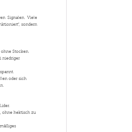
en Signalen. Viele 
davon sind subtil – und genau deshalb so wertvoll. Sie zeigen, dass das Pferd nicht nur „funktioniert“, sondern 
d ohne Stocken.
 niedriger 
tspannt.
llen oder sich 
n.
Lider.
 ohne hektisch zu 
rmäßiges 